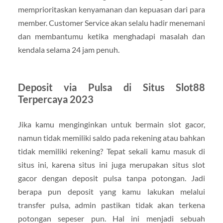
memprioritaskan kenyamanan dan kepuasan dari para
member. Customer Service akan selalu hadir menemani
dan membantumu ketika menghadapi masalah dan
kendala selama 24 jam penuh.
Deposit via Pulsa di Situs Slot88
Terpercaya 2023
Jika kamu menginginkan untuk bermain slot gacor,
namun tidak memiliki saldo pada rekening atau bahkan
tidak memiliki rekening? Tepat sekali kamu masuk di
situs ini, karena situs ini juga merupakan situs slot
gacor dengan deposit pulsa tanpa potongan. Jadi
berapa pun deposit yang kamu lakukan melalui
transfer pulsa, admin pastikan tidak akan terkena
potongan sepeser pun. Hal ini menjadi sebuah