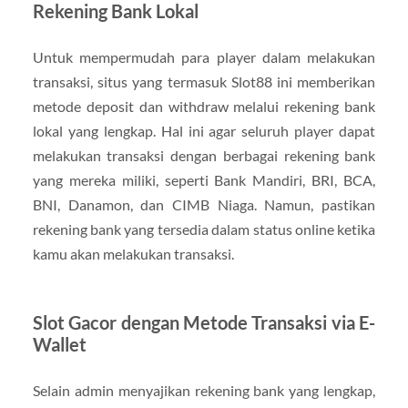
Rekening Bank Lokal
Untuk mempermudah para player dalam melakukan
transaksi, situs yang termasuk Slot88 ini memberikan
metode deposit dan withdraw melalui rekening bank
lokal yang lengkap. Hal ini agar seluruh player dapat
melakukan transaksi dengan berbagai rekening bank
yang mereka miliki, seperti Bank Mandiri, BRI, BCA,
BNI, Danamon, dan CIMB Niaga. Namun, pastikan
rekening bank yang tersedia dalam status online ketika
kamu akan melakukan transaksi.
Slot Gacor dengan Metode Transaksi via E-
Wallet
Selain admin menyajikan rekening bank yang lengkap,