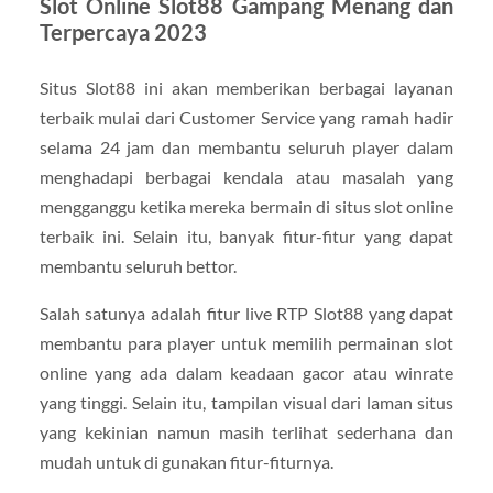
Slot Online Slot88 Gampang Menang dan
Terpercaya 2023
Situs Slot88 ini akan memberikan berbagai layanan
terbaik mulai dari Customer Service yang ramah hadir
selama 24 jam dan membantu seluruh player dalam
menghadapi berbagai kendala atau masalah yang
mengganggu ketika mereka bermain di situs slot online
terbaik ini. Selain itu, banyak fitur-fitur yang dapat
membantu seluruh bettor.
Salah satunya adalah fitur live RTP Slot88 yang dapat
membantu para player untuk memilih permainan slot
online yang ada dalam keadaan gacor atau winrate
yang tinggi. Selain itu, tampilan visual dari laman situs
yang kekinian namun masih terlihat sederhana dan
mudah untuk di gunakan fitur-fiturnya.