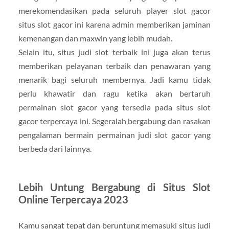
merekomendasikan pada seluruh player slot gacor
situs slot gacor ini karena admin memberikan jaminan
kemenangan dan maxwin yang lebih mudah.
Selain itu, situs judi slot terbaik ini juga akan terus
memberikan pelayanan terbaik dan penawaran yang
menarik bagi seluruh membernya. Jadi kamu tidak
perlu khawatir dan ragu ketika akan bertaruh
permainan slot gacor yang tersedia pada situs slot
gacor terpercaya ini. Segeralah bergabung dan rasakan
pengalaman bermain permainan judi slot gacor yang
berbeda dari lainnya.
Lebih Untung Bergabung di Situs Slot
Online Terpercaya 2023
Kamu sangat tepat dan beruntung memasuki situs judi