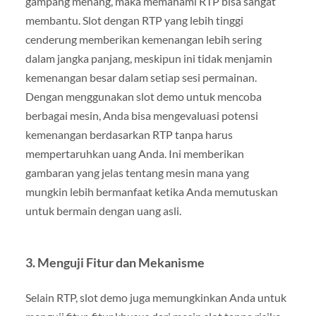
gampang menang, maka memahami RTP bisa sangat
membantu. Slot dengan RTP yang lebih tinggi
cenderung memberikan kemenangan lebih sering
dalam jangka panjang, meskipun ini tidak menjamin
kemenangan besar dalam setiap sesi permainan.
Dengan menggunakan slot demo untuk mencoba
berbagai mesin, Anda bisa mengevaluasi potensi
kemenangan berdasarkan RTP tanpa harus
mempertaruhkan uang Anda. Ini memberikan
gambaran yang jelas tentang mesin mana yang
mungkin lebih bermanfaat ketika Anda memutuskan
untuk bermain dengan uang asli.
3.
Menguji Fitur dan Mekanisme
Selain RTP, slot demo juga memungkinkan Anda untuk