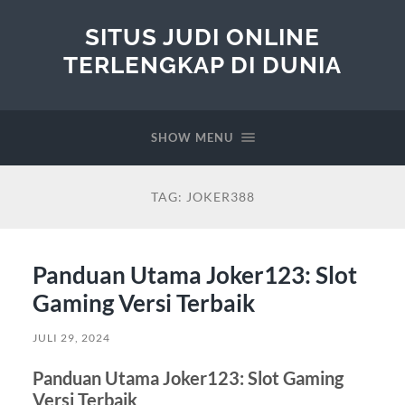
SITUS JUDI ONLINE
TERLENGKAP DI DUNIA
SHOW MENU
TAG:
JOKER388
Panduan Utama Joker123: Slot
Gaming Versi Terbaik
JULI 29, 2024
Panduan Utama Joker123: Slot Gaming
Versi Terbaik