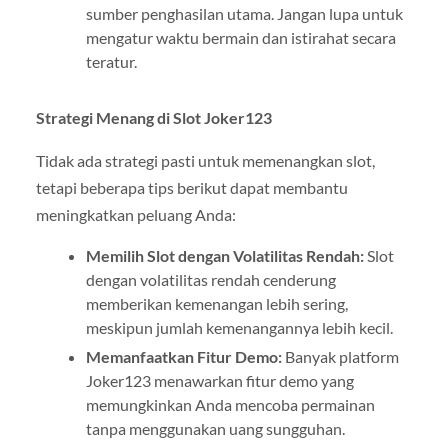
sumber penghasilan utama. Jangan lupa untuk
mengatur waktu bermain dan istirahat secara
teratur.
Strategi Menang di Slot Joker123
Tidak ada strategi pasti untuk memenangkan slot,
tetapi beberapa tips berikut dapat membantu
meningkatkan peluang Anda:
Memilih Slot dengan Volatilitas Rendah:
Slot
dengan volatilitas rendah cenderung
memberikan kemenangan lebih sering,
meskipun jumlah kemenangannya lebih kecil.
Memanfaatkan Fitur Demo:
Banyak platform
Joker123 menawarkan fitur demo yang
memungkinkan Anda mencoba permainan
tanpa menggunakan uang sungguhan.