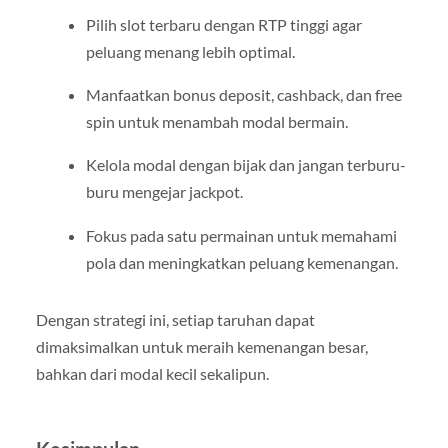
Pilih slot terbaru dengan RTP tinggi agar
peluang menang lebih optimal.
Manfaatkan bonus deposit, cashback, dan free
spin untuk menambah modal bermain.
Kelola modal dengan bijak dan jangan terburu-
buru mengejar jackpot.
Fokus pada satu permainan untuk memahami
pola dan meningkatkan peluang kemenangan.
Dengan strategi ini, setiap taruhan dapat
dimaksimalkan untuk meraih kemenangan besar,
bahkan dari modal kecil sekalipun.