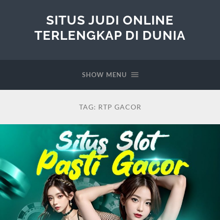
SITUS JUDI ONLINE
TERLENGKAP DI DUNIA
SHOW MENU
TAG:
RTP GACOR