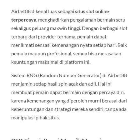
Airbet88 dikenal luas sebagai
situs slot online
terpercaya
, menghadirkan pengalaman bermain seru
sekaligus peluang maxwin tinggi. Dengan berbagai slot
terbaru dari provider ternama, pemain dapat
menikmati sensasi kemenangan nyata setiap hari. Baik
pemula maupun profesional, semua bisa merasakan
keuntungan maksimal di platform ini.
Sistem RNG (Random Number Generator) di Airbet88
menjamin setiap hasil spin acak dan adil. Hal ini
membuat pemain dapat bermain dengan percaya diri,
karena kemenangan yang diperoleh murni berasal dari
keberuntungan dan strategi mereka sendiri, tanpa ada
manipulasi pihak situs.