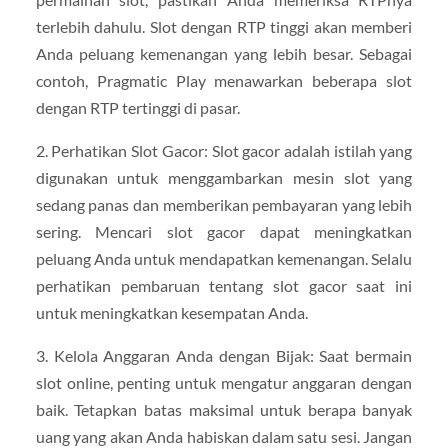
terlebih dahulu. Slot dengan RTP tinggi akan memberi
Anda peluang kemenangan yang lebih besar. Sebagai
contoh, Pragmatic Play menawarkan beberapa slot
dengan RTP tertinggi di pasar.
2. Perhatikan Slot Gacor: Slot gacor adalah istilah yang
digunakan untuk menggambarkan mesin slot yang
sedang panas dan memberikan pembayaran yang lebih
sering. Mencari slot gacor dapat meningkatkan
peluang Anda untuk mendapatkan kemenangan. Selalu
perhatikan pembaruan tentang slot gacor saat ini
untuk meningkatkan kesempatan Anda.
3. Kelola Anggaran Anda dengan Bijak: Saat bermain
slot online, penting untuk mengatur anggaran dengan
baik. Tetapkan batas maksimal untuk berapa banyak
uang yang akan Anda habiskan dalam satu sesi. Jangan