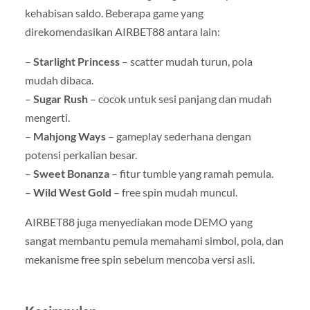
kehabisan saldo. Beberapa game yang
direkomendasikan AIRBET88 antara lain:
–
Starlight Princess
– scatter mudah turun, pola
mudah dibaca.
–
Sugar Rush
– cocok untuk sesi panjang dan mudah
mengerti.
–
Mahjong Ways
– gameplay sederhana dengan
potensi perkalian besar.
–
Sweet Bonanza
– fitur tumble yang ramah pemula.
–
Wild West Gold
– free spin mudah muncul.
AIRBET88 juga menyediakan mode DEMO yang
sangat membantu pemula memahami simbol, pola, dan
mekanisme free spin sebelum mencoba versi asli.