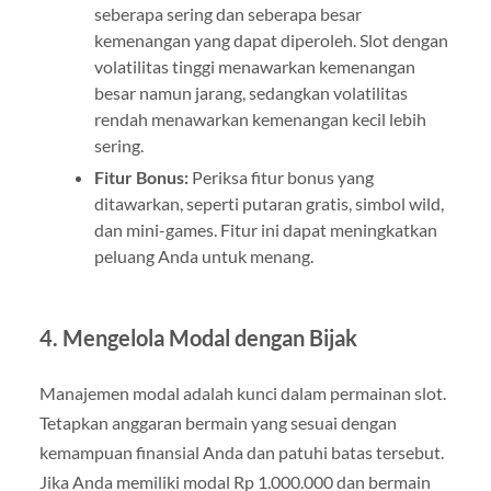
seberapa sering dan seberapa besar
kemenangan yang dapat diperoleh. Slot dengan
volatilitas tinggi menawarkan kemenangan
besar namun jarang, sedangkan volatilitas
rendah menawarkan kemenangan kecil lebih
sering.
Fitur Bonus:
Periksa fitur bonus yang
ditawarkan, seperti putaran gratis, simbol wild,
dan mini-games. Fitur ini dapat meningkatkan
peluang Anda untuk menang.
4. Mengelola Modal dengan Bijak
Manajemen modal adalah kunci dalam permainan slot.
Tetapkan anggaran bermain yang sesuai dengan
kemampuan finansial Anda dan patuhi batas tersebut.
Jika Anda memiliki modal Rp 1.000.000 dan bermain