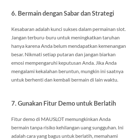
6. Bermain dengan Sabar dan Strategi
Kesabaran adalah kunci sukses dalam permainan slot.
Jangan terburu-buru untuk meningkatkan taruhan
hanya karena Anda belum mendapatkan kemenangan
besar. Nikmati setiap putaran dan jangan biarkan
emosi mempengaruhi keputusan Anda. Jika Anda
mengalami kekalahan beruntun, mungkin ini saatnya
untuk berhenti dan kembali bermain di lain waktu.
7. Gunakan Fitur Demo untuk Berlatih
Fitur demo di MAUSLOT memungkinkan Anda
bermain tanpa risiko kehilangan uang sungguhan. Ini
adalah cara yang bagus untuk berlatih, memahami