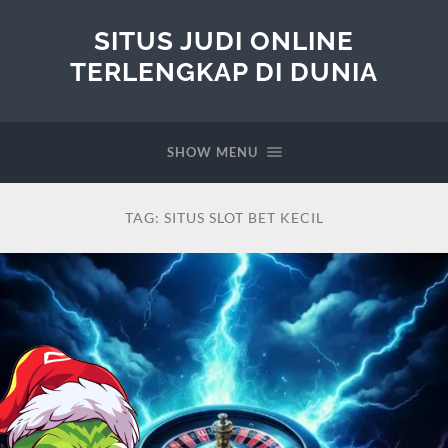
SITUS JUDI ONLINE
TERLENGKAP DI DUNIA
SHOW MENU
TAG:
SITUS SLOT BET KECIL