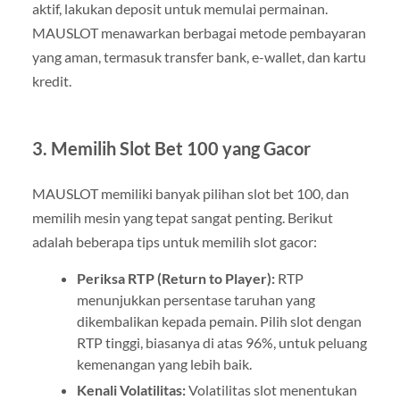
aktif, lakukan deposit untuk memulai permainan.
MAUSLOT menawarkan berbagai metode pembayaran
yang aman, termasuk transfer bank, e-wallet, dan kartu
kredit.
3. Memilih Slot Bet 100 yang Gacor
MAUSLOT memiliki banyak pilihan slot bet 100, dan
memilih mesin yang tepat sangat penting. Berikut
adalah beberapa tips untuk memilih slot gacor:
Periksa RTP (Return to Player):
RTP
menunjukkan persentase taruhan yang
dikembalikan kepada pemain. Pilih slot dengan
RTP tinggi, biasanya di atas 96%, untuk peluang
kemenangan yang lebih baik.
Kenali Volatilitas:
Volatilitas slot menentukan