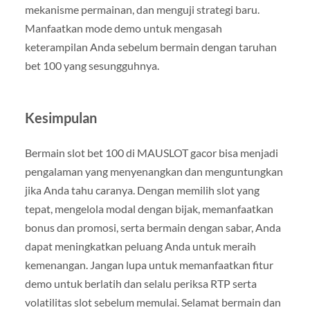
mekanisme permainan, dan menguji strategi baru.
Manfaatkan mode demo untuk mengasah
keterampilan Anda sebelum bermain dengan taruhan
bet 100 yang sesungguhnya.
Kesimpulan
Bermain slot bet 100 di MAUSLOT gacor bisa menjadi
pengalaman yang menyenangkan dan menguntungkan
jika Anda tahu caranya. Dengan memilih slot yang
tepat, mengelola modal dengan bijak, memanfaatkan
bonus dan promosi, serta bermain dengan sabar, Anda
dapat meningkatkan peluang Anda untuk meraih
kemenangan. Jangan lupa untuk memanfaatkan fitur
demo untuk berlatih dan selalu periksa RTP serta
volatilitas slot sebelum memulai. Selamat bermain dan