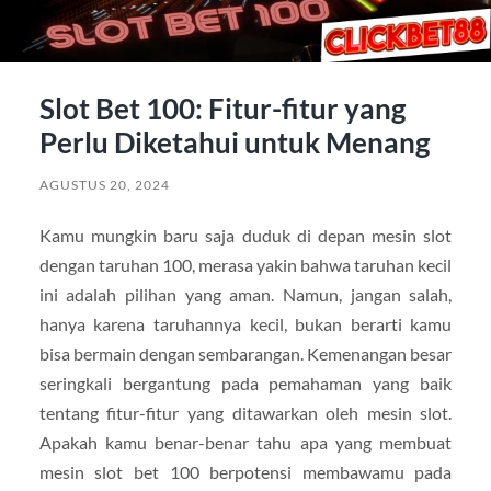
Slot Bet 100: Fitur-fitur yang
Perlu Diketahui untuk Menang
AGUSTUS 20, 2024
Kamu mungkin baru saja duduk di depan mesin slot
dengan taruhan 100, merasa yakin bahwa taruhan kecil
ini adalah pilihan yang aman. Namun, jangan salah,
hanya karena taruhannya kecil, bukan berarti kamu
bisa bermain dengan sembarangan. Kemenangan besar
seringkali bergantung pada pemahaman yang baik
tentang fitur-fitur yang ditawarkan oleh mesin slot.
Apakah kamu benar-benar tahu apa yang membuat
mesin slot bet 100 berpotensi membawamu pada