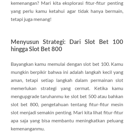
kemenangan? Mari kita eksplorasi fitur-fitur penting
yang perlu kamu ketahui agar tidak hanya bermain,
tetapi juga menang!
Menyusun Strategi: Dari Slot Bet 100
hingga Slot Bet 800
Bayangkan kamu memulai dengan slot bet 100. Kamu
mungkin berpikir bahwa ini adalah langkah kecil yang
aman, tetapi setiap langkah dalam permainan slot
memerlukan strategi yang cermat. Ketika kamu
mengupgrade taruhanmu ke slot bet 500 atau bahkan
slot bet 800, pengetahuan tentang fitur-fitur mesin
slot menjadi semakin penting. Mari kita lihat fitur-fitur
apa saja yang bisa membantu meningkatkan peluang
kemenanganmu.