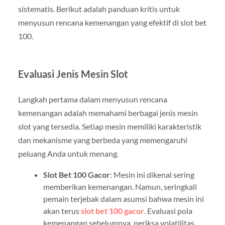
sistematis. Berikut adalah panduan kritis untuk
menyusun rencana kemenangan yang efektif di slot bet
100.
Evaluasi Jenis Mesin Slot
Langkah pertama dalam menyusun rencana
kemenangan adalah memahami berbagai jenis mesin
slot yang tersedia. Setiap mesin memiliki karakteristik
dan mekanisme yang berbeda yang memengaruhi
peluang Anda untuk menang.
Slot Bet 100 Gacor
: Mesin ini dikenal sering
memberikan kemenangan. Namun, seringkali
pemain terjebak dalam asumsi bahwa mesin ini
akan terus
slot bet 100 gacor
. Evaluasi pola
kemenangan sebelumnya, periksa volatilitas