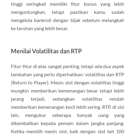
tinggi seringkali memiliki fitur bonus yang lebih
menguntungkan, tetapi pastikan kamu sudah
mengelola bankroll dengan bijak sebelum melangkah
ke taruhan yang lebih besar.
Menilai Volatilitas dan RTP
Fitur-fitur di atas sangat penting, tetapi ada dua aspek
tambahan yang perlu diperhatikan: volatilitas dan RTP
(Return to Player). Mesin slot dengan volatilitas tinggi
mungkin memberikan kemenangan besar tetapi lebih
jarang terjadi, sedangkan volatilitas rendah
memberikan kemenangan kecil lebih sering. RTP, di sisi
lain, mengukur seberapa banyak uang yang
dikembalikan kepada pemain dalam jangka panjang.
Ketika memilih mesin slot, baik dengan slot bet 100