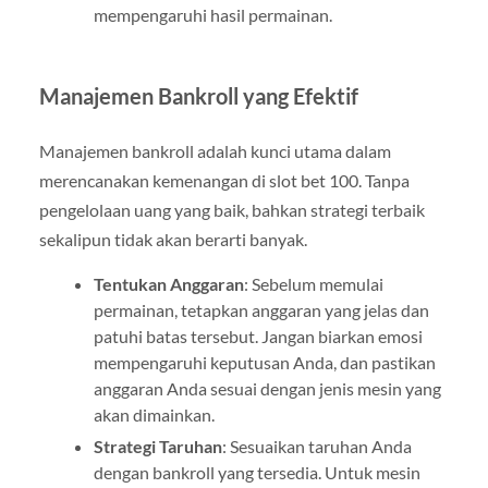
mempengaruhi hasil permainan.
Manajemen Bankroll yang Efektif
Manajemen bankroll adalah kunci utama dalam
merencanakan kemenangan di slot bet 100. Tanpa
pengelolaan uang yang baik, bahkan strategi terbaik
sekalipun tidak akan berarti banyak.
Tentukan Anggaran
: Sebelum memulai
permainan, tetapkan anggaran yang jelas dan
patuhi batas tersebut. Jangan biarkan emosi
mempengaruhi keputusan Anda, dan pastikan
anggaran Anda sesuai dengan jenis mesin yang
akan dimainkan.
Strategi Taruhan
: Sesuaikan taruhan Anda
dengan bankroll yang tersedia. Untuk mesin