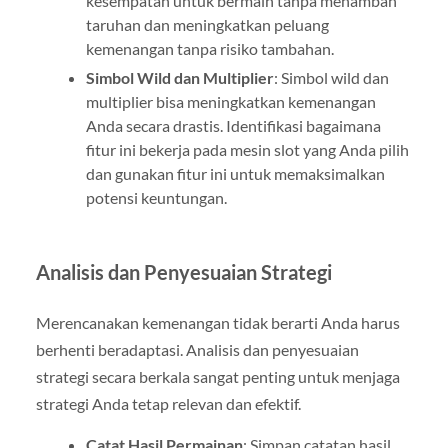
kesempatan untuk bermain tanpa menambah
taruhan dan meningkatkan peluang
kemenangan tanpa risiko tambahan.
Simbol Wild dan Multiplier
: Simbol wild dan
multiplier bisa meningkatkan kemenangan
Anda secara drastis. Identifikasi bagaimana
fitur ini bekerja pada mesin slot yang Anda pilih
dan gunakan fitur ini untuk memaksimalkan
potensi keuntungan.
Analisis dan Penyesuaian Strategi
Merencanakan kemenangan tidak berarti Anda harus
berhenti beradaptasi. Analisis dan penyesuaian
strategi secara berkala sangat penting untuk menjaga
strategi Anda tetap relevan dan efektif.
Catat Hasil Permainan
: Simpan catatan hasil