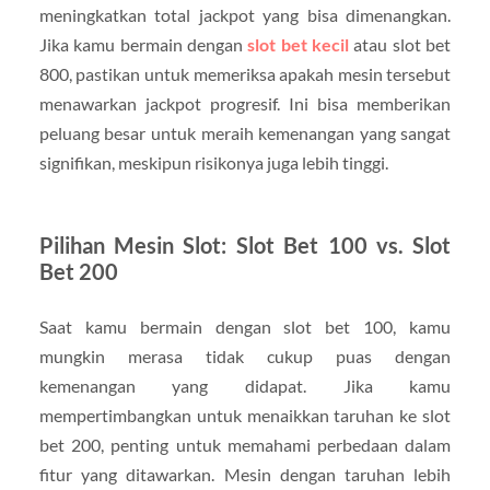
meningkatkan total jackpot yang bisa dimenangkan.
Jika kamu bermain dengan
slot bet kecil
atau slot bet
800, pastikan untuk memeriksa apakah mesin tersebut
menawarkan jackpot progresif. Ini bisa memberikan
peluang besar untuk meraih kemenangan yang sangat
signifikan, meskipun risikonya juga lebih tinggi.
Pilihan Mesin Slot: Slot Bet 100 vs. Slot
Bet 200
Saat kamu bermain dengan slot bet 100, kamu
mungkin merasa tidak cukup puas dengan
kemenangan yang didapat. Jika kamu
mempertimbangkan untuk menaikkan taruhan ke slot
bet 200, penting untuk memahami perbedaan dalam
fitur yang ditawarkan. Mesin dengan taruhan lebih