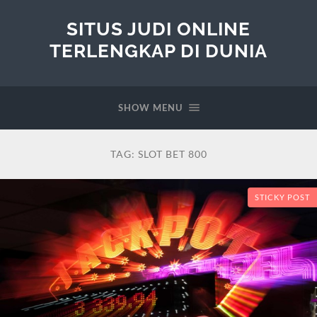
SITUS JUDI ONLINE
TERLENGKAP DI DUNIA
SHOW MENU
TAG:
SLOT BET 800
STICKY POST