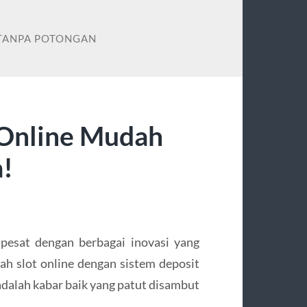
 TANPA POTONGAN
 Online Mudah
a!
pesat dengan berbagai inovasi yang
lah slot online dengan sistem deposit
 adalah kabar baik yang patut disambut