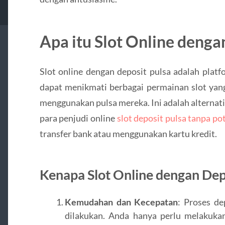
Apa itu Slot Online denga
Slot online dengan deposit pulsa adalah plat
dapat menikmati berbagai permainan slot yan
menggunakan pulsa mereka. Ini adalah alternat
para penjudi online
slot deposit pulsa tanpa p
transfer bank atau menggunakan kartu kredit.
Kenapa Slot Online dengan Dep
Kemudahan dan Kecepatan
: Proses d
dilakukan. Anda hanya perlu melakuka