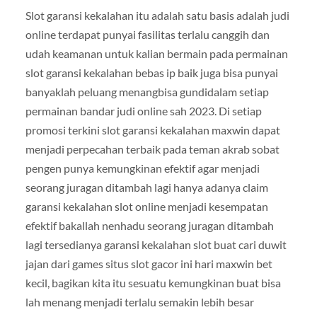
Slot garansi kekalahan itu adalah satu basis adalah judi
online terdapat punyai fasilitas terlalu canggih dan
udah keamanan untuk kalian bermain pada permainan
slot garansi kekalahan bebas ip baik juga bisa punyai
banyaklah peluang menangbisa gundidalam setiap
permainan bandar judi online sah 2023. Di setiap
promosi terkini slot garansi kekalahan maxwin dapat
menjadi perpecahan terbaik pada teman akrab sobat
pengen punya kemungkinan efektif agar menjadi
seorang juragan ditambah lagi hanya adanya claim
garansi kekalahan slot online menjadi kesempatan
efektif bakallah nenhadu seorang juragan ditambah
lagi tersedianya garansi kekalahan slot buat cari duwit
jajan dari games situs slot gacor ini hari maxwin bet
kecil, bagikan kita itu sesuatu kemungkinan buat bisa
lah menang menjadi terlalu semakin lebih besar