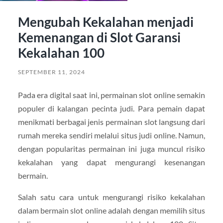
Mengubah Kekalahan menjadi
Kemenangan di Slot Garansi
Kekalahan 100
SEPTEMBER 11, 2024
Pada era digital saat ini, permainan slot online semakin
populer di kalangan pecinta judi. Para pemain dapat
menikmati berbagai jenis permainan slot langsung dari
rumah mereka sendiri melalui situs judi online. Namun,
dengan popularitas permainan ini juga muncul risiko
kekalahan yang dapat mengurangi kesenangan
bermain.
Salah satu cara untuk mengurangi risiko kekalahan
dalam bermain slot online adalah dengan memilih situs