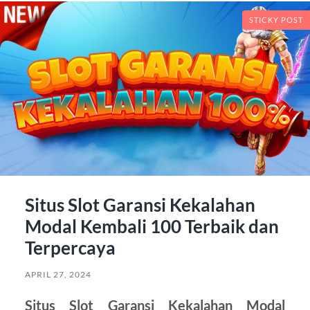
STICKY POST
Situs Slot Garansi Kekalahan
Modal Kembali 100 Terbaik dan
Terpercaya
APRIL 27, 2024
Situs Slot Garansi Kekalahan Modal