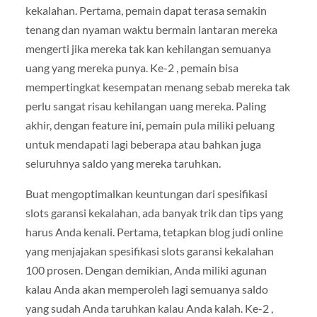
kekalahan. Pertama, pemain dapat terasa semakin
tenang dan nyaman waktu bermain lantaran mereka
mengerti jika mereka tak kan kehilangan semuanya
uang yang mereka punya. Ke-2 , pemain bisa
mempertingkat kesempatan menang sebab mereka tak
perlu sangat risau kehilangan uang mereka. Paling
akhir, dengan feature ini, pemain pula miliki peluang
untuk mendapati lagi beberapa atau bahkan juga
seluruhnya saldo yang mereka taruhkan.
Buat mengoptimalkan keuntungan dari spesifikasi
slots garansi kekalahan, ada banyak trik dan tips yang
harus Anda kenali. Pertama, tetapkan blog judi online
yang menjajakan spesifikasi slots garansi kekalahan
100 prosen. Dengan demikian, Anda miliki agunan
kalau Anda akan memperoleh lagi semuanya saldo
yang sudah Anda taruhkan kalau Anda kalah. Ke-2 ,