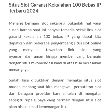
Situs Slot Garansi Kekalahan 100 Bebas IP
Terbaru 2024
Menang bermain slot sekarang bukanlah hal yang
susah karena saat ini banyak tersedia sekali link slot
garansi kekalahan 100 bebas IP yang dapat kita
dapatkan dari beberapa pengembang situs slot online
yang menyukai tawarkan link slot yang
nyaman dan aman hingga member yang bermain
dengan situs rekomendasi kami di atas bisa merasakan
menangnya.
Sudah bisa dibuktikan dengan memakai situs slot
mudah menang saat kita mengawali perputaran slot
dari beragam provider karena telah di mengatur
sebegitu rupa supaya yang bermain dengan situs slot
akan bisa nikmati kemenangan itu.