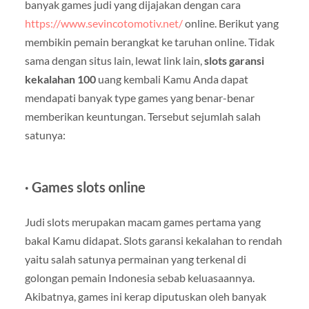
banyak games judi yang dijajakan dengan cara
https://www.sevincotomotiv.net/
online. Berikut yang
membikin pemain berangkat ke taruhan online. Tidak
sama dengan situs lain, lewat link lain,
slots garansi
kekalahan 100
uang kembali Kamu Anda dapat
mendapati banyak type games yang benar-benar
memberikan keuntungan. Tersebut sejumlah salah
satunya:
· Games slots online
Judi slots merupakan macam games pertama yang
bakal Kamu didapat. Slots garansi kekalahan to rendah
yaitu salah satunya permainan yang terkenal di
golongan pemain Indonesia sebab keluasaannya.
Akibatnya, games ini kerap diputuskan oleh banyak