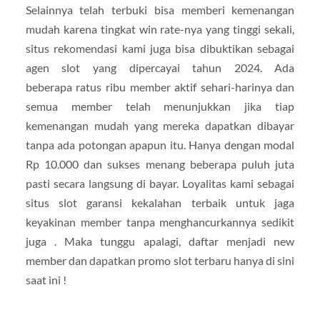
Selainnya telah terbuki bisa memberi kemenangan
mudah karena tingkat win rate-nya yang tinggi sekali,
situs rekomendasi kami juga bisa dibuktikan sebagai
agen slot yang dipercayai tahun 2024. Ada
beberapa ratus ribu member aktif sehari-harinya dan
semua member telah menunjukkan jika tiap
kemenangan mudah yang mereka dapatkan dibayar
tanpa ada potongan apapun itu. Hanya dengan modal
Rp 10.000 dan sukses menang beberapa puluh juta
pasti secara langsung di bayar. Loyalitas kami sebagai
situs slot garansi kekalahan terbaik untuk jaga
keyakinan member tanpa menghancurkannya sedikit
juga . Maka tunggu apalagi, daftar menjadi new
member dan dapatkan promo slot terbaru hanya di sini
saat ini !