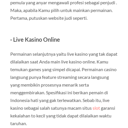
pemula yang anyar mengawali profesi sebagai penjudi .
Maka, apabila Kamu pilih untuk mainkan permainan.
Pertama, putuskan website judi seperti.
· Live Kasino Online
Permainan selanjutnya yaitu live kasino yang tak dapat
dilalaikan saat Anda main live kasino online. Kamu
temukan games yang simpel dicapai. Permainan casino
langsung punya feature streaming secara langsung
yang membikin prosesnya menarik serta
menggembirakan. Spesifikasi ini berikan pemain di
Indonesia hati yang gak terlewatkan. Sebab itu, live
kasino sebagai salah satunya macam situs
slot
garansi
kekalahan to kecil yang tidak dapat dilalaikan waktu
taruhan.