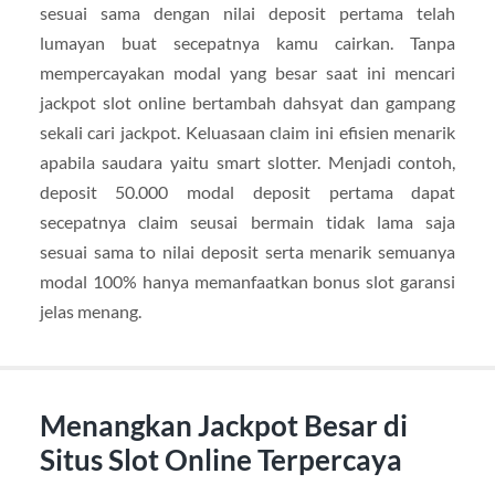
sesuai sama dengan nilai deposit pertama telah
lumayan buat secepatnya kamu cairkan. Tanpa
mempercayakan modal yang besar saat ini mencari
jackpot slot online bertambah dahsyat dan gampang
sekali cari jackpot. Keluasaan claim ini efisien menarik
apabila saudara yaitu smart slotter. Menjadi contoh,
deposit 50.000 modal deposit pertama dapat
secepatnya claim seusai bermain tidak lama saja
sesuai sama to nilai deposit serta menarik semuanya
modal 100% hanya memanfaatkan bonus slot garansi
jelas menang.
Menangkan Jackpot Besar di
Situs Slot Online Terpercaya