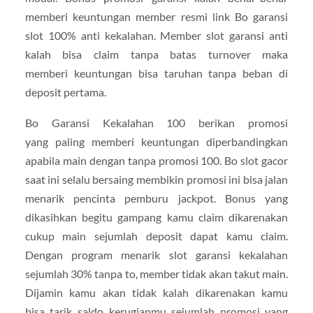
memberi keuntungan member resmi link Bo garansi
slot 100% anti kekalahan. Member slot garansi anti
kalah bisa claim tanpa batas turnover maka
memberi keuntungan bisa taruhan tanpa beban di
deposit pertama.
Bo Garansi Kekalahan 100 berikan promosi
yang paling memberi keuntungan diperbandingkan
apabila main dengan tanpa promosi 100. Bo slot gacor
saat ini selalu bersaing membikin promosi ini bisa jalan
menarik pencinta pemburu jackpot. Bonus yang
dikasihkan begitu gampang kamu claim dikarenakan
cukup main sejumlah deposit dapat kamu claim.
Dengan program menarik slot garansi kekalahan
sejumlah 30% tanpa to, member tidak akan takut main.
Dijamin kamu akan tidak kalah dikarenakan kamu
bisa tarik saldo kerugianmu sejumlah promosi yang