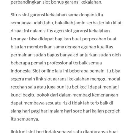
perbandingkan slot bonus garansi kekalahan.
Situs slot garansi kekalahan sama dengan kita
semuanya udah tahu, bakalkah jamin serba terlalu kilat
disaat ini dalam situs agen slot garansi kekalahan
teranyar bisa didapat bagikan buat perpecahan buat
bisa lah memberikan sama dengan agunan kualitas
permainan sudah bagus banyak dianjurkan sudah oleh
beberapa pemain professional terbaik semua
indonesia. Slot online lalu ini beberapa pemain itu bisa
segera main link slot garansi kekalahan menggu modal
recehan saja atau juga pun itu bet kecil dapat menjadi
kunci begitu pokok dari dalam membagi kemenangan
dapat membawa sesuatu rizki tidak lah terb baik di
siang hari pagi hari malam hari sore hari kalian peroleh
itu semuanya.
link judi slot bertindak sebagai satu diantaranya buat