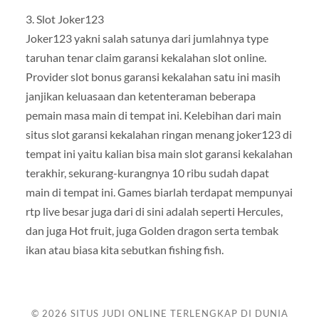
3. Slot Joker123
Joker123 yakni salah satunya dari jumlahnya type
taruhan tenar claim garansi kekalahan slot online.
Provider slot bonus garansi kekalahan satu ini masih
janjikan keluasaan dan ketenteraman beberapa
pemain masa main di tempat ini. Kelebihan dari main
situs slot garansi kekalahan ringan menang joker123 di
tempat ini yaitu kalian bisa main slot garansi kekalahan
terakhir, sekurang-kurangnya 10 ribu sudah dapat
main di tempat ini. Games biarlah terdapat mempunyai
rtp live besar juga dari di sini adalah seperti Hercules,
dan juga Hot fruit, juga Golden dragon serta tembak
ikan atau biasa kita sebutkan fishing fish.
© 2026
SITUS JUDI ONLINE TERLENGKAP DI DUNIA