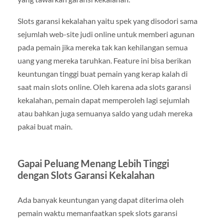
Slots garansi kekalahan yaitu spek yang disodori sama
sejumlah web-site judi online untuk memberi agunan
pada pemain jika mereka tak kan kehilangan semua
uang yang mereka taruhkan. Feature ini bisa berikan
keuntungan tinggi buat pemain yang kerap kalah di
saat main slots online. Oleh karena ada slots garansi
kekalahan, pemain dapat memperoleh lagi sejumlah
atau bahkan juga semuanya saldo yang udah mereka
pakai buat main.
Gapai Peluang Menang Lebih Tinggi
dengan Slots Garansi Kekalahan
Ada banyak keuntungan yang dapat diterima oleh
pemain waktu memanfaatkan spek slots garansi