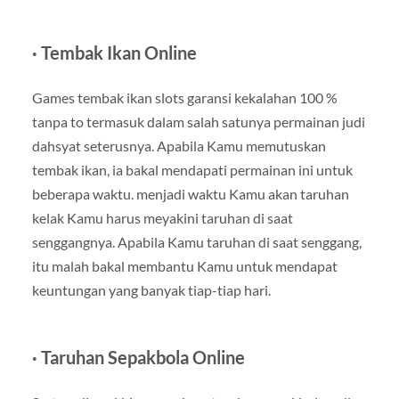
· Tembak Ikan Online
Games tembak ikan slots garansi kekalahan 100 %
tanpa to termasuk dalam salah satunya permainan judi
dahsyat seterusnya. Apabila Kamu memutuskan
tembak ikan, ia bakal mendapati permainan ini untuk
beberapa waktu. menjadi waktu Kamu akan taruhan
kelak Kamu harus meyakini taruhan di saat
senggangnya. Apabila Kamu taruhan di saat senggang,
itu malah bakal membantu Kamu untuk mendapat
keuntungan yang banyak tiap-tiap hari.
· Taruhan Sepakbola Online