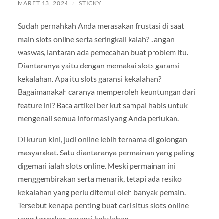
MARET 13, 2024
/
STICKY
Sudah pernahkah Anda merasakan frustasi di saat
main slots online serta seringkali kalah? Jangan
waswas, lantaran ada pemecahan buat problem itu.
Diantaranya yaitu dengan memakai slots garansi
kekalahan. Apa itu slots garansi kekalahan?
Bagaimanakah caranya memperoleh keuntungan dari
feature ini? Baca artikel berikut sampai habis untuk
mengenali semua informasi yang Anda perlukan.
Di kurun kini, judi online lebih ternama di golongan
masyarakat. Satu diantaranya permainan yang paling
digemari ialah slots online. Meski permainan ini
menggembirakan serta menarik, tetapi ada resiko
kekalahan yang perlu ditemui oleh banyak pemain.
Tersebut kenapa penting buat cari situs slots online
yang tawarkan garansi kekalahan.