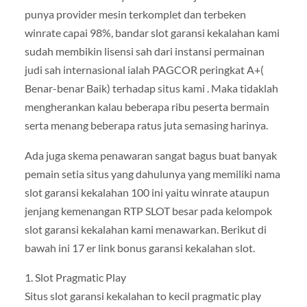
punya provider mesin terkomplet dan terbeken
winrate capai 98%, bandar slot garansi kekalahan kami
sudah membikin lisensi sah dari instansi permainan
judi sah internasional ialah PAGCOR peringkat A+(
Benar-benar Baik) terhadap situs kami . Maka tidaklah
mengherankan kalau beberapa ribu peserta bermain
serta menang beberapa ratus juta semasing harinya.
Ada juga skema penawaran sangat bagus buat banyak
pemain setia situs yang dahulunya yang memiliki nama
slot garansi kekalahan 100 ini yaitu winrate ataupun
jenjang kemenangan RTP SLOT besar pada kelompok
slot garansi kekalahan kami menawarkan. Berikut di
bawah ini 17 er link bonus garansi kekalahan slot.
1. Slot Pragmatic Play
Situs slot garansi kekalahan to kecil pragmatic play