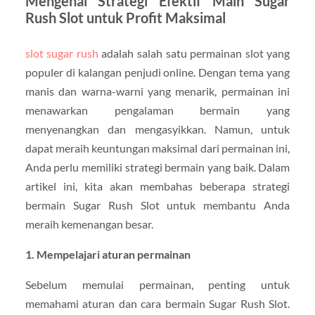
Mengenal Strategi Efektif Main Sugar
Rush Slot untuk Profit Maksimal
slot sugar rush
adalah salah satu permainan slot yang
populer di kalangan penjudi online. Dengan tema yang
manis dan warna-warni yang menarik, permainan ini
menawarkan pengalaman bermain yang
menyenangkan dan mengasyikkan. Namun, untuk
dapat meraih keuntungan maksimal dari permainan ini,
Anda perlu memiliki strategi bermain yang baik. Dalam
artikel ini, kita akan membahas beberapa strategi
bermain Sugar Rush Slot untuk membantu Anda
meraih kemenangan besar.
1. Mempelajari aturan permainan
Sebelum memulai permainan, penting untuk
memahami aturan dan cara bermain Sugar Rush Slot.