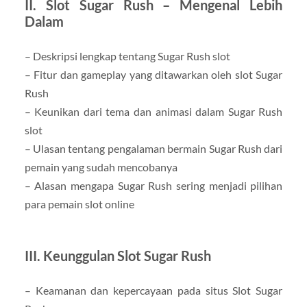
II. Slot Sugar Rush – Mengenal Lebih
Dalam
– Deskripsi lengkap tentang Sugar Rush slot
– Fitur dan gameplay yang ditawarkan oleh slot Sugar
Rush
– Keunikan dari tema dan animasi dalam Sugar Rush
slot
– Ulasan tentang pengalaman bermain Sugar Rush dari
pemain yang sudah mencobanya
– Alasan mengapa Sugar Rush sering menjadi pilihan
para pemain slot online
III. Keunggulan Slot Sugar Rush
– Keamanan dan kepercayaan pada situs Slot Sugar