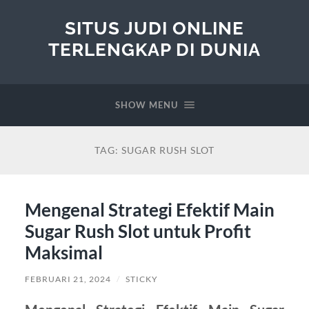
SITUS JUDI ONLINE
TERLENGKAP DI DUNIA
SHOW MENU
TAG:
SUGAR RUSH SLOT
Mengenal Strategi Efektif Main
Sugar Rush Slot untuk Profit
Maksimal
FEBRUARI 21, 2024
/
STICKY