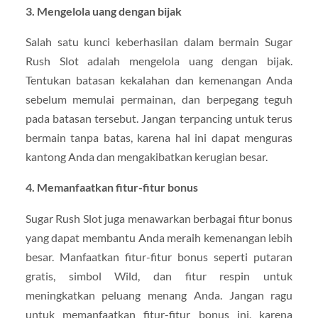
3. Mengelola uang dengan bijak
Salah satu kunci keberhasilan dalam bermain Sugar
Rush Slot adalah mengelola uang dengan bijak.
Tentukan batasan kekalahan dan kemenangan Anda
sebelum memulai permainan, dan berpegang teguh
pada batasan tersebut. Jangan terpancing untuk terus
bermain tanpa batas, karena hal ini dapat menguras
kantong Anda dan mengakibatkan kerugian besar.
4. Memanfaatkan fitur-fitur bonus
Sugar Rush Slot juga menawarkan berbagai fitur bonus
yang dapat membantu Anda meraih kemenangan lebih
besar. Manfaatkan fitur-fitur bonus seperti putaran
gratis, simbol Wild, dan fitur respin untuk
meningkatkan peluang menang Anda. Jangan ragu
untuk memanfaatkan fitur-fitur bonus ini, karena