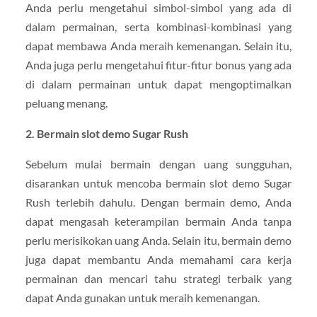
Anda perlu mengetahui simbol-simbol yang ada di
dalam permainan, serta kombinasi-kombinasi yang
dapat membawa Anda meraih kemenangan. Selain itu,
Anda juga perlu mengetahui fitur-fitur bonus yang ada
di dalam permainan untuk dapat mengoptimalkan
peluang menang.
2. Bermain slot demo Sugar Rush
Sebelum mulai bermain dengan uang sungguhan,
disarankan untuk mencoba bermain slot demo Sugar
Rush terlebih dahulu. Dengan bermain demo, Anda
dapat mengasah keterampilan bermain Anda tanpa
perlu merisikokan uang Anda. Selain itu, bermain demo
juga dapat membantu Anda memahami cara kerja
permainan dan mencari tahu strategi terbaik yang
dapat Anda gunakan untuk meraih kemenangan.