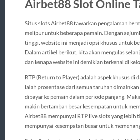
Airbet88 Slot Online 
Situs slots Airbet88 tawarkan pengalaman berm
melipur untuk beberapa pemain. Dengan sejumla
tinggi, website ini menjadi opsi khusus untuk b
Dalam artikel berikut, kita akan mengulas selan
dan kenapa website ini demikian terkenal di kel
RTP (Return to Player) adalah aspek khusus di 
ialah prosentase dari semua taruhan dimainkan
dibayar ke pemain dalam periode panjang. Maki
makin bertambah besar kesempatan untuk memen
Airbet88 mempunyai RTP live slots yang lebih t
mempunyai kesempatan besar untuk memenangi h