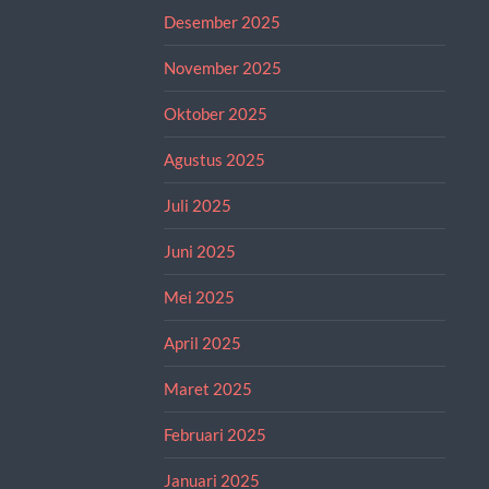
Desember 2025
November 2025
Oktober 2025
Agustus 2025
Juli 2025
Juni 2025
Mei 2025
April 2025
Maret 2025
Februari 2025
Januari 2025