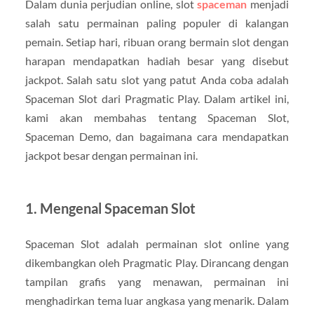
Dalam dunia perjudian online, slot
spaceman
menjadi
salah satu permainan paling populer di kalangan
pemain. Setiap hari, ribuan orang bermain slot dengan
harapan mendapatkan hadiah besar yang disebut
jackpot. Salah satu slot yang patut Anda coba adalah
Spaceman Slot dari Pragmatic Play. Dalam artikel ini,
kami akan membahas tentang Spaceman Slot,
Spaceman Demo, dan bagaimana cara mendapatkan
jackpot besar dengan permainan ini.
1. Mengenal Spaceman Slot
Spaceman Slot adalah permainan slot online yang
dikembangkan oleh Pragmatic Play. Dirancang dengan
tampilan grafis yang menawan, permainan ini
menghadirkan tema luar angkasa yang menarik. Dalam