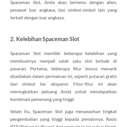
Spaceman Slot, Anda akan bertemu dengan alien,
pesawat luar angkasa, dan simbol-simbol lain yang
terkait dengan luar angkasa.
2. Kelebihan Spaceman Slot
Spaceman Slot memiliki beberapa kelebihan yang
membuatnya menjadi salah satu slot terbaik di
pasaran. Pertama, beberapa fitur bonus menarik
disediakan dalam permainan ini, seperti putaran gratis
dan simbol liar ekspansi. Fitur-fitur ini akan
meningkatkan peluang Anda untuk mendapatkan
kombinasi pemenang yang tinggi.
Selain itu, Spaceman Slot juga menawarkan tingkat
pengembalian yang tinggi kepada pemainnya. Rasio
RTP (Return to Player) dari permainan ini cukup tinggi,