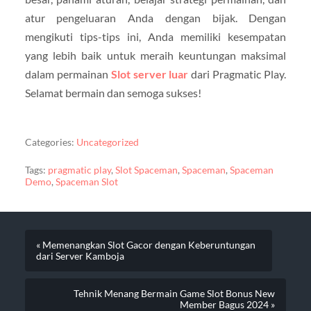
atur pengeluaran Anda dengan bijak. Dengan
mengikuti tips-tips ini, Anda memiliki kesempatan
yang lebih baik untuk meraih keuntungan maksimal
dalam permainan
Slot server luar
dari Pragmatic Play.
Selamat bermain dan semoga sukses!
Categories:
Uncategorized
Tags:
pragmatic play
,
Slot Spaceman
,
Spaceman
,
Spaceman
Demo
,
Spaceman Slot
« Memenangkan Slot Gacor dengan Keberuntungan
dari Server Kamboja
Tehnik Menang Bermain Game Slot Bonus New
Member Bagus 2024 »