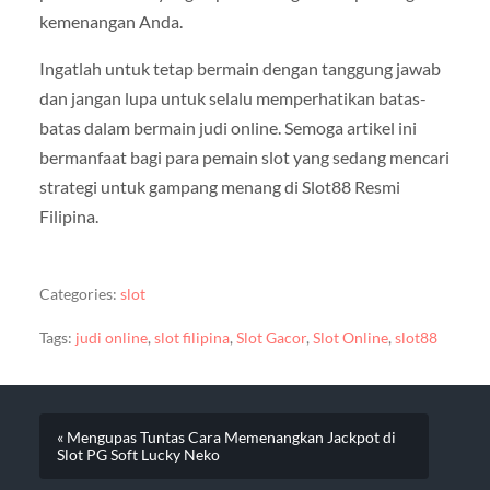
kemenangan Anda.
Ingatlah untuk tetap bermain dengan tanggung jawab
dan jangan lupa untuk selalu memperhatikan batas-
batas dalam bermain judi online. Semoga artikel ini
bermanfaat bagi para pemain slot yang sedang mencari
strategi untuk gampang menang di Slot88 Resmi
Filipina.
Categories:
slot
Tags:
judi online
,
slot filipina
,
Slot Gacor
,
Slot Online
,
slot88
« Mengupas Tuntas Cara Memenangkan Jackpot di
Slot PG Soft Lucky Neko