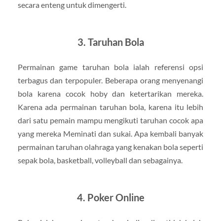
secara enteng untuk dimengerti.
3. Taruhan Bola
Permainan game taruhan bola ialah referensi opsi
terbagus dan terpopuler. Beberapa orang menyenangi
bola karena cocok hoby dan ketertarikan mereka.
Karena ada permainan taruhan bola, karena itu lebih
dari satu pemain mampu mengikuti taruhan cocok apa
yang mereka Meminati dan sukai. Apa kembali banyak
permainan taruhan olahraga yang kenakan bola seperti
sepak bola, basketball, volleyball dan sebagainya.
4. Poker Online