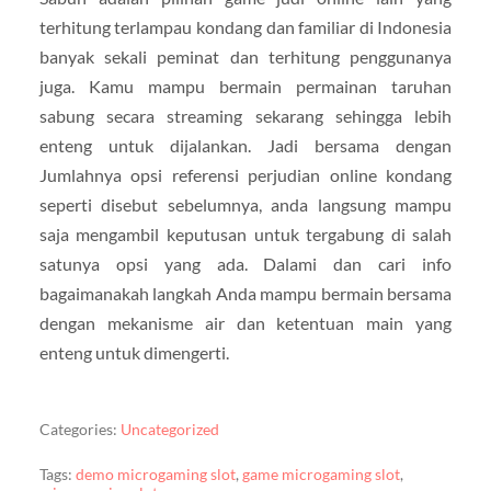
terhitung terlampau kondang dan familiar di Indonesia
banyak sekali peminat dan terhitung penggunanya
juga. Kamu mampu bermain permainan taruhan
sabung secara streaming sekarang sehingga lebih
enteng untuk dijalankan. Jadi bersama dengan
Jumlahnya opsi referensi perjudian online kondang
seperti disebut sebelumnya, anda langsung mampu
saja mengambil keputusan untuk tergabung di salah
satunya opsi yang ada. Dalami dan cari info
bagaimanakah langkah Anda mampu bermain bersama
dengan mekanisme air dan ketentuan main yang
enteng untuk dimengerti.
Categories:
Uncategorized
Tags:
demo microgaming slot
,
game microgaming slot
,