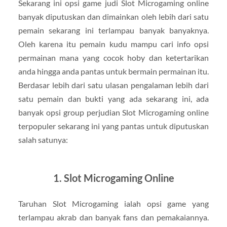
Sekarang ini opsi game judi Slot Microgaming online
banyak diputuskan dan dimainkan oleh lebih dari satu
pemain sekarang ini terlampau banyak banyaknya.
Oleh karena itu pemain kudu mampu cari info opsi
permainan mana yang cocok hoby dan ketertarikan
anda hingga anda pantas untuk bermain permainan itu.
Berdasar lebih dari satu ulasan pengalaman lebih dari
satu pemain dan bukti yang ada sekarang ini, ada
banyak opsi group perjudian Slot Microgaming online
terpopuler sekarang ini yang pantas untuk diputuskan
salah satunya:
1. Slot Microgaming Online
Taruhan Slot Microgaming ialah opsi game yang
terlampau akrab dan banyak fans dan pemakaiannya.