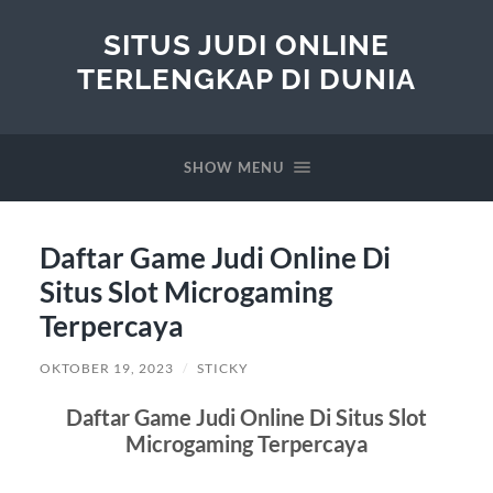
SITUS JUDI ONLINE
TERLENGKAP DI DUNIA
SHOW MENU
Daftar Game Judi Online Di
Situs Slot Microgaming
Terpercaya
OKTOBER 19, 2023
/
STICKY
Daftar Game Judi Online Di Situs Slot
Microgaming Terpercaya