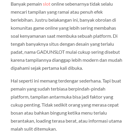
Banyak pemain
slot
online sebenarnya tidak selalu
mencari tampilan yang ramai atau penuh efek
berlebihan. Justru belakangan ini, banyak obrolan di
komunitas game online yang lebih sering membahas
soal kenyamanan saat membuka sebuah platform. Di
tengah banyaknya situs dengan desain yang terlalu
padat, nama GADUNSLOT mulai cukup sering disebut
karena tampilannya dianggap lebih modern dan mudah
dipahami sejak pertama kali dibuka.
Hal seperti ini memang terdengar sederhana. Tapi buat
pemain yang sudah terbiasa berpindah-pindah
platform, tampilan antarmuka bisa jadi faktor yang
cukup penting. Tidak sedikit orang yang merasa cepat
bosan atau bahkan bingung ketika menu terlalu
berantakan, loading terasa berat, atau informasi utama
malah sulit ditemukan.