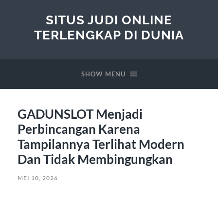
SITUS JUDI ONLINE
TERLENGKAP DI DUNIA
SHOW MENU
GADUNSLOT Menjadi
Perbincangan Karena
Tampilannya Terlihat Modern
Dan Tidak Membingungkan
MEI 10, 2026