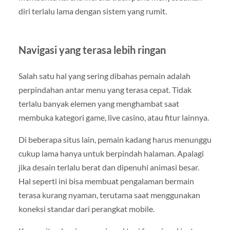
diri terlalu lama dengan sistem yang rumit.
Navigasi yang terasa lebih ringan
Salah satu hal yang sering dibahas pemain adalah
perpindahan antar menu yang terasa cepat. Tidak
terlalu banyak elemen yang menghambat saat
membuka kategori game, live casino, atau fitur lainnya.
Di beberapa situs lain, pemain kadang harus menunggu
cukup lama hanya untuk berpindah halaman. Apalagi
jika desain terlalu berat dan dipenuhi animasi besar.
Hal seperti ini bisa membuat pengalaman bermain
terasa kurang nyaman, terutama saat menggunakan
koneksi standar dari perangkat mobile.