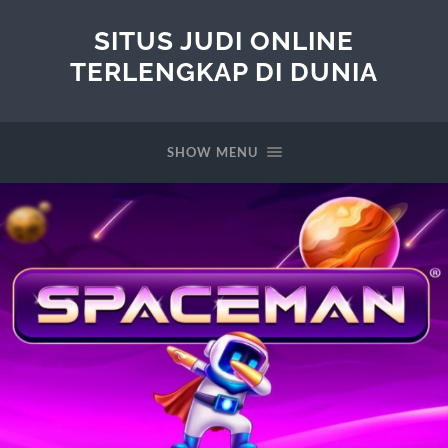
SITUS JUDI ONLINE
TERLENGKAP DI DUNIA
SHOW MENU