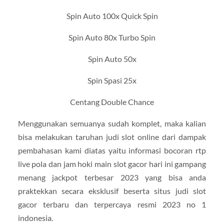
Spin Auto 100x Quick Spin
Spin Auto 80x Turbo Spin
Spin Auto 50x
Spin Spasi 25x
Centang Double Chance
Menggunakan semuanya sudah komplet, maka kalian
bisa melakukan taruhan judi slot online dari dampak
pembahasan kami diatas yaitu informasi bocoran rtp
live pola dan jam hoki main slot gacor hari ini gampang
menang jackpot terbesar 2023 yang bisa anda
praktekkan secara eksklusif beserta situs judi slot
gacor terbaru dan terpercaya resmi 2023 no 1
indonesia.