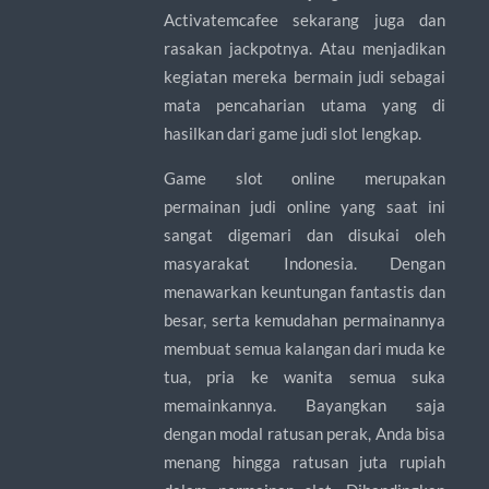
Activatemcafee sekarang juga dan
rasakan jackpotnya. Atau menjadikan
kegiatan mereka bermain judi sebagai
mata pencaharian utama yang di
hasilkan dari game judi slot lengkap.
Game slot online merupakan
permainan judi online yang saat ini
sangat digemari dan disukai oleh
masyarakat Indonesia. Dengan
menawarkan keuntungan fantastis dan
besar, serta kemudahan permainannya
membuat semua kalangan dari muda ke
tua, pria ke wanita semua suka
memainkannya. Bayangkan saja
dengan modal ratusan perak, Anda bisa
menang hingga ratusan juta rupiah