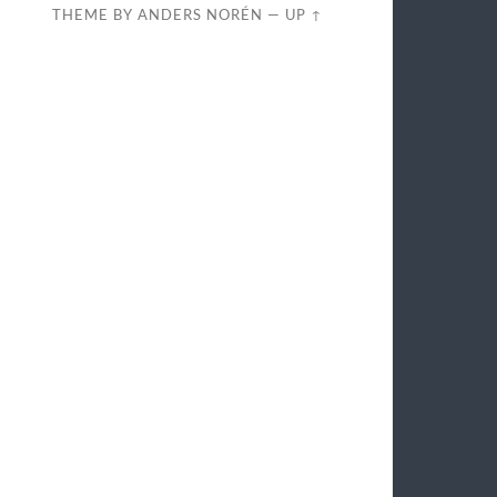
THEME BY
ANDERS NORÉN
—
UP ↑