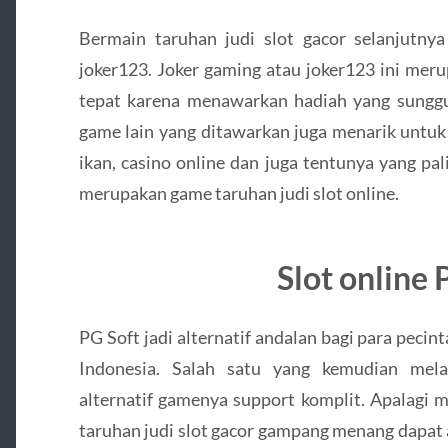
Bermain taruhan judi slot gacor selanjutnya
joker123. Joker gaming atau joker123 ini meru
tepat karena menawarkan hadiah yang sungguh
game lain yang ditawarkan juga menarik untuk
ikan, casino online dan juga tentunya yang pa
merupakan game taruhan judi slot online.
Slot online 
PG Soft jadi alternatif andalan bagi para pecint
Indonesia. Salah satu yang kemudian mela
alternatif gamenya support komplit. Apalagi 
taruhan judi slot gacor gampang menang dapat 