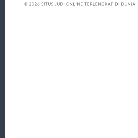
© 2026
SITUS JUDI ONLINE TERLENGKAP DI DUNIA