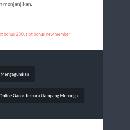
h menjanjikan.
lot bonus 200
,
slot bonus new member
ng Mengagumkan
ot Online Gacor Terbaru Gampang Menang »