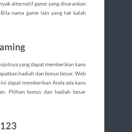
nyak alternatif game yang disarankan
a Bila nama game lain yang tak kalah
gaming
lanjutnya yang dapat memberikan kans
apatkan hadiah dan bonus besar. Web
a ini dapat memberikan Anda ada kans
n. Pilihan bonus dan hadiah besar
r123