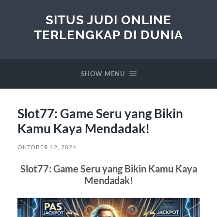
SITUS JUDI ONLINE
TERLENGKAP DI DUNIA
SHOW MENU
Slot77: Game Seru yang Bikin
Kamu Kaya Mendadak!
OKTOBER 12, 2024
Slot77: Game Seru yang Bikin Kamu Kaya
Mendadak!