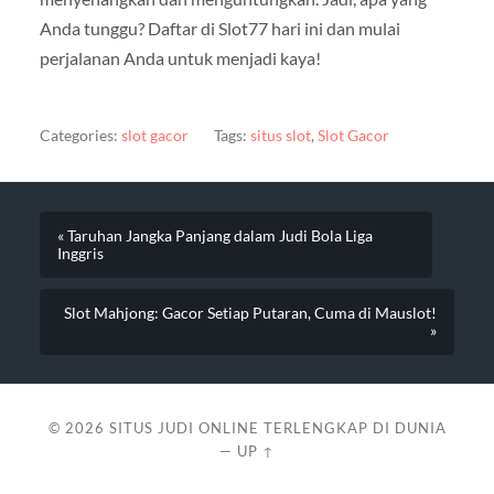
Anda tunggu? Daftar di Slot77 hari ini dan mulai
perjalanan Anda untuk menjadi kaya!
Categories:
slot gacor
Tags:
situs slot
,
Slot Gacor
« Taruhan Jangka Panjang dalam Judi Bola Liga
Inggris
Slot Mahjong: Gacor Setiap Putaran, Cuma di Mauslot!
»
© 2026
SITUS JUDI ONLINE TERLENGKAP DI DUNIA
—
UP ↑