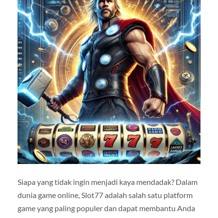
Siapa yang tidak ingin menjadi kaya mendadak? Dalam
dunia game online, Slot77 adalah salah satu platform
game yang paling populer dan dapat membantu Anda