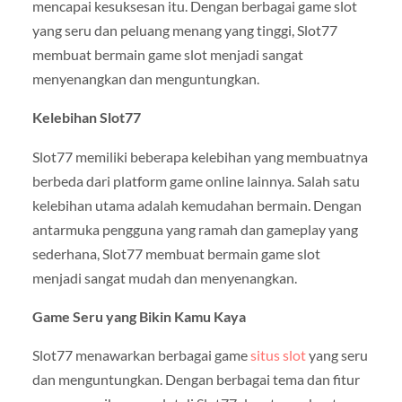
mencapai kesuksesan itu. Dengan berbagai game slot
yang seru dan peluang menang yang tinggi, Slot77
membuat bermain game slot menjadi sangat
menyenangkan dan menguntungkan.
Kelebihan Slot77
Slot77 memiliki beberapa kelebihan yang membuatnya
berbeda dari platform game online lainnya. Salah satu
kelebihan utama adalah kemudahan bermain. Dengan
antarmuka pengguna yang ramah dan gameplay yang
sederhana, Slot77 membuat bermain game slot
menjadi sangat mudah dan menyenangkan.
Game Seru yang Bikin Kamu Kaya
Slot77 menawarkan berbagai game
situs slot
yang seru
dan menguntungkan. Dengan berbagai tema dan fitur