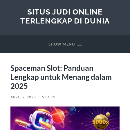
SITUS JUDI ONLINE
TERLENGKAP DI DUNIA
SHOW MENU
Spaceman Slot: Panduan
Lengkap untuk Menang dalam
2025
APRIL 2, 2025
/
STICKY