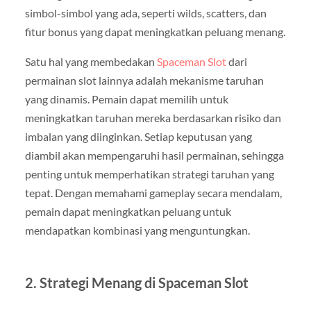
simbol-simbol yang ada, seperti wilds, scatters, dan
fitur bonus yang dapat meningkatkan peluang menang.
Satu hal yang membedakan
Spaceman Slot
dari
permainan slot lainnya adalah mekanisme taruhan
yang dinamis. Pemain dapat memilih untuk
meningkatkan taruhan mereka berdasarkan risiko dan
imbalan yang diinginkan. Setiap keputusan yang
diambil akan mempengaruhi hasil permainan, sehingga
penting untuk memperhatikan strategi taruhan yang
tepat. Dengan memahami gameplay secara mendalam,
pemain dapat meningkatkan peluang untuk
mendapatkan kombinasi yang menguntungkan.
2. Strategi Menang di Spaceman Slot