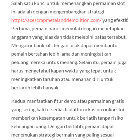
Salah satu kunci untuk memenangkan permainan slot
ini adalah dengan mengembangkan strategi
https://acescrapmetalanddemolition.com/
yang efektif.
Pertama, pemain harus memulai dengan menetapkan
anggaran yang jelas dan tidak melebihi batas tersebut.
Mengatur bankroll dengan bijak dapat membantu
pemain bertahan lebih lama dan meningkatkan
peluang mereka untuk menang. Selain itu, pemain juga
harus mengetahui kapan waktu yang tepat untuk
meningkatkan taruhan atau menahan diri untuk
bertaruh lebih banyak.
Kedua, manfaatkan fitur demo atau permainan gratis
yang sering kali tersedia di platform kasino online. Ini
memberikan kesempatan untuk berlatih tanpa risiko
kehilangan uang. Dengan berlatih, pemain dapat
menemukan strategi bermain yang paling sesuai