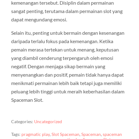
kemenangan tersebut. Disiplin dalam permainan
sangat penting, terutama dalam permainan slot yang
dapat mengundang emosi.
Selain itu, penting untuk bermain dengan kesenangan
daripada terlalu fokus pada kemenangan. Ketika
pemain merasa tertekan untuk menang, keputusan
yang diambil cenderung terpengaruh oleh emosi
negatif. Dengan menjaga sikap bermain yang
menyenangkan dan positif, pemain tidak hanya dapat
menikmati permainan lebih baik tetapi juga memiliki
peluang lebih tinggi untuk meraih keberhasilan dalam
Spaceman Slot.
Categories:
Uncategorized
Tags:
pragmatic play
,
Slot Spaceman
,
Spaceman
,
spaceman