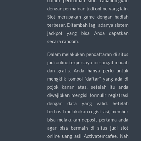
dalam permainan slot. Dibandingkan
dengan permainan judi online yang lain,
Slot merupakan game dengan hadiah
terbesar. Ditambah lagi adanya sistem
jackpot yang bisa Anda dapatkan
secara random.
Dalam melakukan pendaftaran di situs
judi online terpercaya ini sangat mudah
dan gratis. Anda hanya perlu untuk
mengklik tombol “daftar” yang ada di
pojok kanan atas, setelah itu anda
diwajibkan mengisi formulir registrasi
dengan data yang valid. Setelah
berhasil melakukan registrasi, member
bisa melakukan deposit pertama anda
agar bisa bermain di situs judi slot
online uang asli Activatemcafee. Nah