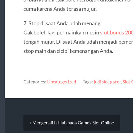
cuma karena Anda terasa mujur.
7. Stop di saat Anda udah menang
Gak boleh lagi permainkan mesin
slot bonus 20
tengah mujur. Di saat Anda udah menjadi peme
stop main dan cicipi kemenangan Anda.
Categories:
Uncategorized
Tags:
judi slot gacor
,
Slot 
« Mengenali Istilah pada Games Slot Online