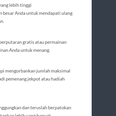
ang lebih tinggi
an besar Anda untuk mendapati ulang
n.
perputaran gratis atau permainan
inan Anda untuk menang.
tapi mengorbankan jumlah maksimal
di pemenang jekpot atau hadiah
nggungkan dan teruslah berpatokan
rbankan lebih uang banyak