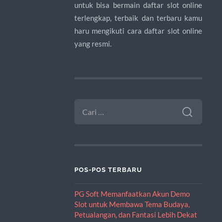
untuk bisa bermain daftar slot online
terlengkap, terbaik dan terbaru kamu
haru mengikuti cara daftar slot online
yang resmi.
CARI
UNTUK:
POS-POS TERBARU
PG Soft Memanfaatkan Akun Demo
Slot untuk Membawa Tema Budaya,
Petualangan, dan Fantasi Lebih Dekat