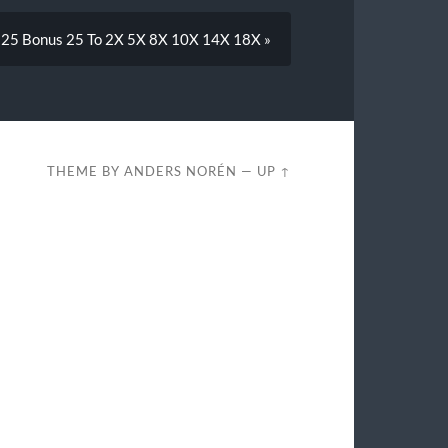
 25 Bonus 25 To 2X 5X 8X 10X 14X 18X »
THEME BY
ANDERS NORÉN
—
UP ↑