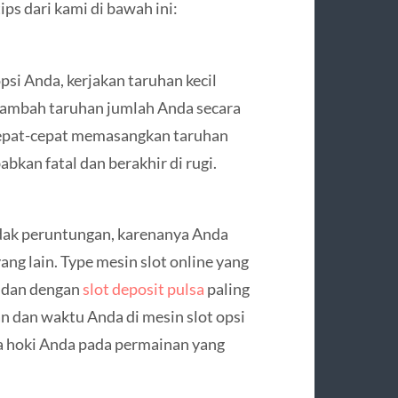
s dari kami di bawah ini:
psi Anda, kerjakan taruhan kecil
nambah taruhan jumlah Anda secara
 cepat-cepat memasangkan taruhan
kan fatal dan berakhir di rugi.
idak peruntungan, karenanya Anda
ang lain. Type mesin slot online yang
k dan dengan
slot deposit pulsa
paling
an dan waktu Anda di mesin slot opsi
a hoki Anda pada permainan yang