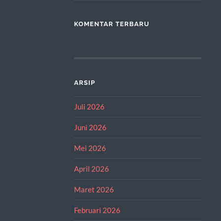
KOMENTAR TERBARU
ARSIP
Juli 2026
Juni 2026
Mei 2026
April 2026
Maret 2026
Februari 2026