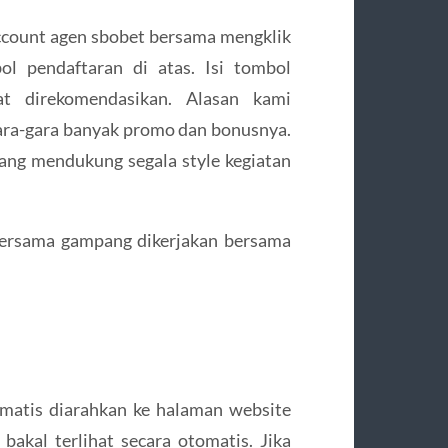
count agen sbobet bersama mengklik
l pendaftaran di atas. Isi tombol
at direkomendasikan. Alasan kami
gara-gara banyak promo dan bonusnya.
yang mendukung segala style kegiatan
bersama gampang dikerjakan bersama
omatis diarahkan ke halaman website
bakal terlihat secara otomatis. Jika