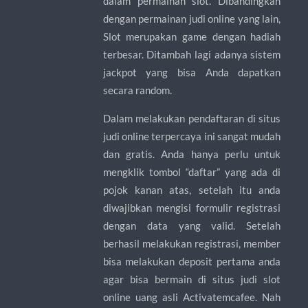
dalam permainan slot. Dibandingkan
dengan permainan judi online yang lain,
Slot merupakan game dengan hadiah
terbesar. Ditambah lagi adanya sistem
jackpot yang bisa Anda dapatkan
secara random.
Dalam melakukan pendaftaran di situs
judi online terpercaya ini sangat mudah
dan gratis. Anda hanya perlu untuk
mengklik tombol “daftar” yang ada di
pojok kanan atas, setelah itu anda
diwajibkan mengisi formulir registrasi
dengan data yang valid. Setelah
berhasil melakukan registrasi, member
bisa melakukan deposit pertama anda
agar bisa bermain di situs judi slot
online uang asli Activatemcafee. Nah