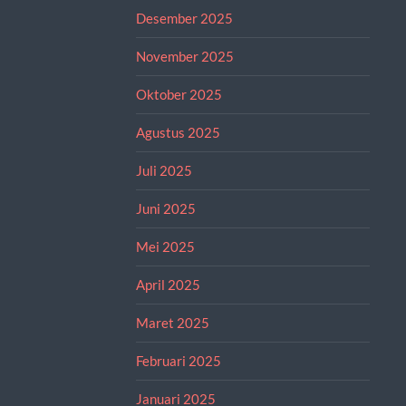
Desember 2025
November 2025
Oktober 2025
Agustus 2025
Juli 2025
Juni 2025
Mei 2025
April 2025
Maret 2025
Februari 2025
Januari 2025