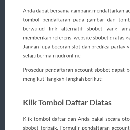
Anda dapat bersama gampang mendaftarkan ac
tombol pendaftaran pada gambar dan tombo
berwujud link alternatif sbobet yang am
memberikan referensi website sbobet di atas 
Jangan lupa bocoran slot dan prediksi parlay 
selagi bermain judi online.
Prosedur pendaftaran account sbobet dapat 
mengikuti langkah-langkah berikut:
Klik Tombol Daftar Diatas
Klik tombol daftar dan Anda bakal secara ot
sbobet terbaik. Formulir pendaftaran account 