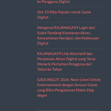
ke Pengguna Digital
Slot 10 Ribu Populer untuk Game
Digital
Mengenal RAJANAGA99 Login dari
Sudut Pandang Keamanan Akses,
Kenyamanan Navigasi, dan Kebiasaan
Digital
RAJANAGA99 Link Alternatif dan
Perjalanan Akses Digital yang Terus
Menarik Perhatian Pengguna dari
Tahun ke Tahun
GADUNSLOT 2026: Next-Level Online
Entertainment dengan Sensasi Game
yang Bikin Pengalaman Makin Deg-
degan