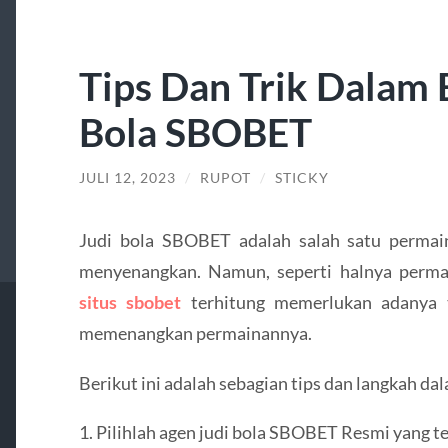
Tips Dan Trik Dalam 
Bola SBOBET
JULI 12, 2023
/
RUPOT
/
STICKY
Judi bola SBOBET adalah salah satu permain
menyenangkan. Namun, seperti halnya permain
situs sbobet
terhitung memerlukan adanya 
memenangkan permainannya.
Berikut ini adalah sebagian tips dan langkah d
1. Pilihlah agen judi bola SBOBET Resmi yang te